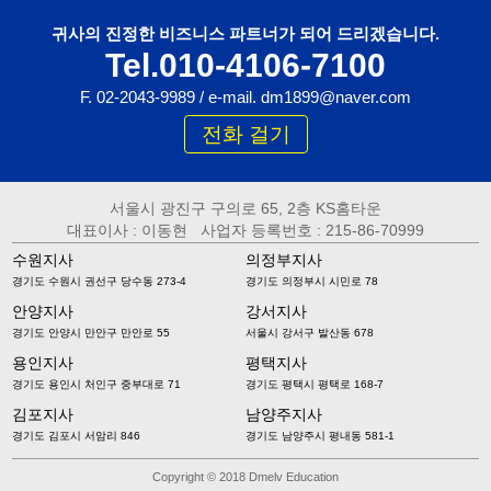
귀사의 진정한 비즈니스 파트너가 되어 드리겠습니다.
Tel.010-4106-7100
F. 02-2043-9989 / e-mail. dm1899@naver.com
전화 걸기
서울시 광진구 구의로 65, 2층 KS홈타운
대표이사 : 이동현 사업자 등록번호 : 215-86-70999
수원지사
의정부지사
경기도 수원시 권선구 당수동 273-4
경기도 의정부시 시민로 78
안양지사
강서지사
경기도 안양시 만안구 만안로 55
서울시 강서구 발산동 678
용인지사
평택지사
경기도 용인시 처인구 중부대로 71
경기도 평택시 평택로 168-7
김포지사
남양주지사
경기도 김포시 서암리 846
경기도 남양주시 평내동 581-1
Copyright © 2018 Dmelv Education