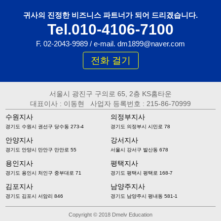
귀사의 진정한 비즈니스 파트너가 되어 드리겠습니다.
Tel.010-4106-7100
F. 02-2043-9989 / e-mail. dm1899@naver.com
전화 걸기
서울시 광진구 구의로 65, 2층 KS홈타운
대표이사 : 이동현 사업자 등록번호 : 215-86-70999
수원지사
의정부지사
경기도 수원시 권선구 당수동 273-4
경기도 의정부시 시민로 78
안양지사
강서지사
경기도 안양시 만안구 만안로 55
서울시 강서구 발산동 678
용인지사
평택지사
경기도 용인시 처인구 중부대로 71
경기도 평택시 평택로 168-7
김포지사
남양주지사
경기도 김포시 서암리 846
경기도 남양주시 평내동 581-1
Copyright © 2018 Dmelv Education