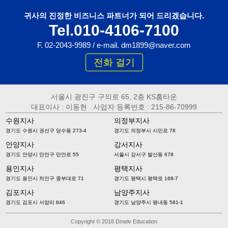
귀사의 진정한 비즈니스 파트너가 되어 드리겠습니다.
Tel.010-4106-7100
F. 02-2043-9989 / e-mail. dm1899@naver.com
전화 걸기
서울시 광진구 구의로 65, 2층 KS홈타운
대표이사 : 이동현 사업자 등록번호 : 215-86-70999
수원지사
의정부지사
경기도 수원시 권선구 당수동 273-4
경기도 의정부시 시민로 78
안양지사
강서지사
경기도 안양시 만안구 만안로 55
서울시 강서구 발산동 678
용인지사
평택지사
경기도 용인시 처인구 중부대로 71
경기도 평택시 평택로 168-7
김포지사
남양주지사
경기도 김포시 서암리 846
경기도 남양주시 평내동 581-1
Copyright © 2018 Dmelv Education