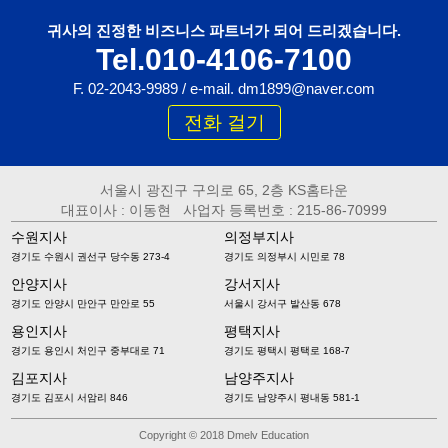
귀사의 진정한 비즈니스 파트너가 되어 드리겠습니다.
Tel.010-4106-7100
F. 02-2043-9989 / e-mail. dm1899@naver.com
전화 걸기
서울시 광진구 구의로 65, 2층 KS홈타운
대표이사 : 이동현 사업자 등록번호 : 215-86-70999
수원지사
의정부지사
경기도 수원시 권선구 당수동 273-4
경기도 의정부시 시민로 78
안양지사
강서지사
경기도 안양시 만안구 만안로 55
서울시 강서구 발산동 678
용인지사
평택지사
경기도 용인시 처인구 중부대로 71
경기도 평택시 평택로 168-7
김포지사
남양주지사
경기도 김포시 서암리 846
경기도 남양주시 평내동 581-1
Copyright © 2018 Dmelv Education